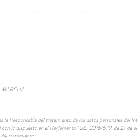
LIA
CASA MARÈLIA
CA LA MARTINA
CA L'ÈLIA
 MARÈLIA
ponsable del tratamiento de los datos personales del Inter
d con lo dispuesto en el Reglamento (UE) 2016/679, de 27 de a
n del tratamiento: